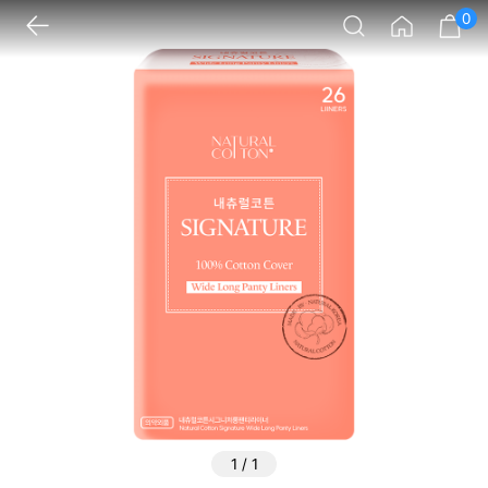
0
1
/
1