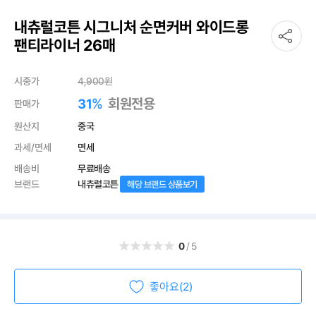
내츄럴코튼 시그니처 순면커버 와이드롱
팬티라이너 26매
시중가
4,900
원
%
회원전용
31
판매가
원산지
중국
과세/면세
면세
배송비
무료배송
브랜드
내츄럴코튼
해당 브랜드 상품보기
0
/5
좋아요(2)