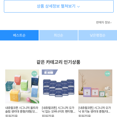
상품 상세정보 펼쳐보기
판매자 정보
상호/대표자
(주) 동이커머스
베스트순
최신순
낮은평점순
사업자 번호
346-87-03831
통신판매업 번호
제2026-고양덕양구-1438호
같은 카테고리 인기상품
이메일
dongeecom@naver.com
소재지
경기도 고양시 덕양구 꽃마을로64, 1235호
슬
내츄럴코튼 시그니처 울트라
[내츄럴코튼] 시그니처 오가
[내츄럴코튼] 시그니처 오가
리
슬림 생리대 중형/대형/오버
닉 입는 오버나이트 팬티형
닉 유기농 생리대 중형/대형/
나이트/라이너 10팩세트...
4Px10팩 중형/대형
오버나이트/롱 라이너 ...
회원전용
회원전용
회원전용