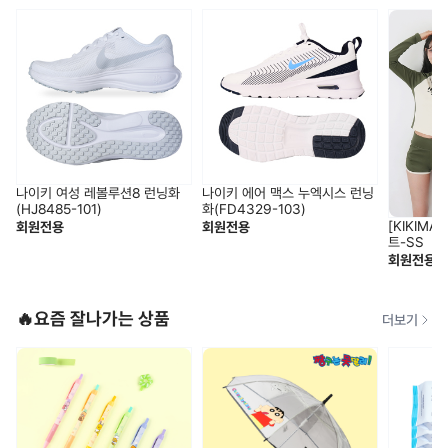
나이키 여성 레볼루션8 런닝화
나이키 에어 맥스 누엑시스 런닝
(HJ8485-101)
화(FD4329-103)
[KIKIM
회원전용
회원전용
트-SS
회원전용
🔥요즘 잘나가는 상품
더보기