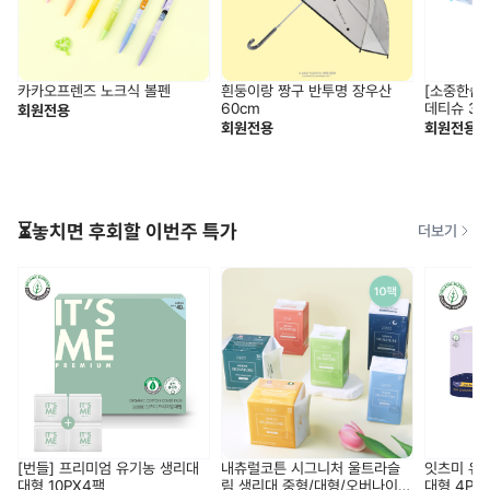
카카오프렌즈 노크식 볼펜
흰둥이랑 짱구 반투명 장우산
[소중한습관
60cm
데티슈 30
회원전용
회원전용
회원전용
⏳놓치면 후회할 이번주 특가
더보기
[번들] 프리미엄 유기농 생리대
내츄럴코튼 시그니처 울트라슬
잇츠미 유
대형 10PX4팩
림 생리대 중형/대형/오버나이
대형 4PX