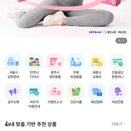
4
/
5
서울시
인천시
광주시
전북
세종시
진흥공단
입학준비
다자녀
생리용품
위생용품
교육비
튼튼머니
공지사항
바우처
이벤트소식
건강식품
패션잡화
여성전용
이용안내
👍내 맞춤 기반 추천 상품
더보기