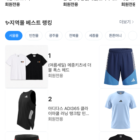
트/라이너 10팩세트
회원전용
회원전용
회원전용
✨지역몰 베스트 랭킹
더보기
서울몰
인천몰
광주몰
전북몰
세종몰
튼튼머니
1
(여름세일) 메종키츠네 더
블 폭스 헤드
회원전용
2
아디다스 ADI365 클라
이마쿨 러닝 탱크탑 민소
매티(JZ6544)
회원전용