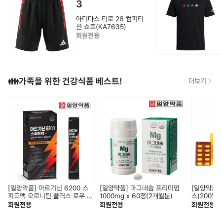
3
아디다스 티로 26 컴피티
션 쇼트(KA7635)
회원전용
👪가족을 위한 건강식품 베스트!
더보기
[일양약품] 아르기닌 6200 스
[일양약품] 마그네슘 프리미엄
[일양약품]
피드액 오르니틴 플러스 로우 슈
1000mg x 60정(2개월분)
스(200일
가 (14일분)
회원전용
회원전용
회원전용